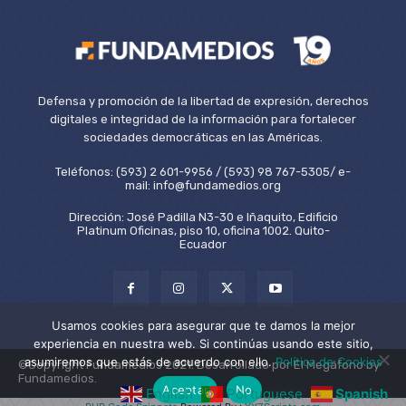
Defensa y promoción de la libertad de expresión, derechos
digitales e integridad de la información para fortalecer
sociedades democráticas en las Américas.
Teléfonos: (593) 2 601-9956 / (593) 98 767-5305/ e-
mail: info@fundamedios.org
Dirección: José Padilla N3-30 e Iñaquito, Edificio
Platinum Oficinas, piso 10, oficina 1002. Quito-
Ecuador
Usamos cookies para asegurar que te damos la mejor
experiencia en nuestra web. Si continúas usando este sitio,
asumiremos que estás de acuerdo con ello.
Política de Cookies
©Copyright Fundamedios 2021. Desarrollado por El Megáfono by
Fundamedios.
Aceptar
No
English
Portuguese
Spanish