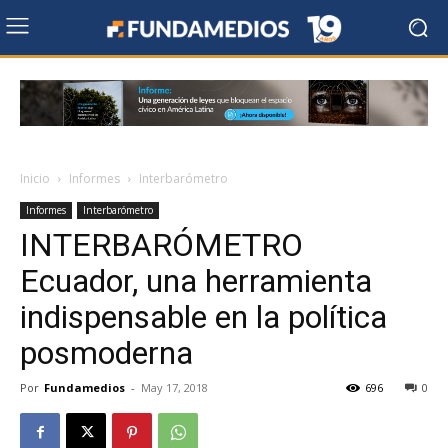
Inicio
Informes
Interbarómetro
Informes
Interbarómetro
INTERBARÓMETRO
Ecuador, una herramienta
indispensable en la política
posmoderna
Por
Fundamedios
-
May 17, 2018
696
0