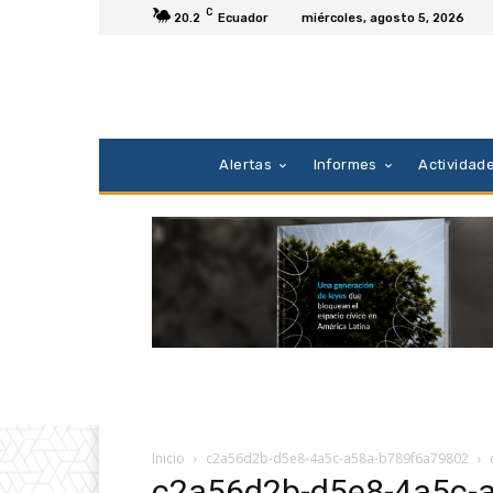
C
20.2
Ecuador
miércoles, agosto 5, 2026
Alertas
Informes
Actividad
Inicio
c2a56d2b-d5e8-4a5c-a58a-b789f6a79802
c2a56d2b-d5e8-4a5c-