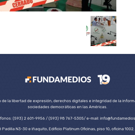
de la libertad de expresión, derechos digitales e integridad de la inform
sociedades democráticas en las Américas.
éfonos: (593) 2 601-9956 / (593) 98 767-5305/ e-mail: info@fundamedios
 Padilla N3-30 e Iñaquito, Edificio Platinum Oficinas, piso 10, oficina 100