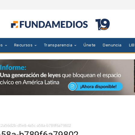
es
Recursos
Transparencia
Únete
Denuncia
LI
c2a56d2b-d5e8-4a5c-a58a-b789f6a79802
a58a-b789f6a79802