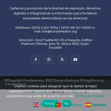
Defensa y promoción de la libertad de expresión, derechos
digitales e integridad de la información para fortalecer
sociedades democráticas en las Américas.
Teléfonos: (593) 2 601-9956 / (593) 98 767-5305/ e-
mail: info@fundamedios.org
Dirección: José Padilla N3-30 e Iñaquito, Edificio
Platinum Oficinas, piso 10, oficina 1002. Quito-
Ecuador
©Copyright Fundamedios 2021. Desarrollado por El Megáfono by
Fundamedios.
Usamos cookies para asegurar que te damos la mejor
experiencia en nuestra web. Si continúas usando este sitio,
PHP Code Snippets
Powered By :
XYZScripts.com
asumiremos que estás de acuerdo con ello.
Política de Cookies
Aceptar
No
English
Portuguese
Spanish