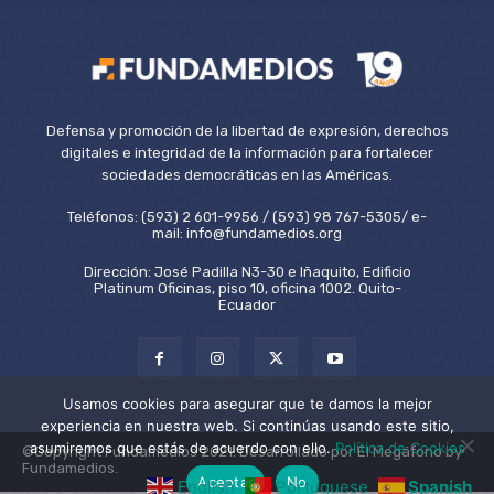
Defensa y promoción de la libertad de expresión, derechos
digitales e integridad de la información para fortalecer
sociedades democráticas en las Américas.
Teléfonos: (593) 2 601-9956 / (593) 98 767-5305/ e-
mail: info@fundamedios.org
Dirección: José Padilla N3-30 e Iñaquito, Edificio
Platinum Oficinas, piso 10, oficina 1002. Quito-
Ecuador
Usamos cookies para asegurar que te damos la mejor
experiencia en nuestra web. Si continúas usando este sitio,
asumiremos que estás de acuerdo con ello.
Política de Cookies
©Copyright Fundamedios 2021. Desarrollado por El Megáfono by
Fundamedios.
Aceptar
No
English
Portuguese
Spanish