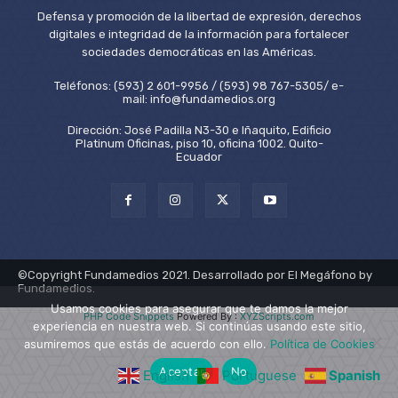
Defensa y promoción de la libertad de expresión, derechos
digitales e integridad de la información para fortalecer
sociedades democráticas en las Américas.
Teléfonos: (593) 2 601-9956 / (593) 98 767-5305/ e-
mail: info@fundamedios.org
Dirección: José Padilla N3-30 e Iñaquito, Edificio
Platinum Oficinas, piso 10, oficina 1002. Quito-
Ecuador
©Copyright Fundamedios 2021. Desarrollado por El Megáfono by
Fundamedios.
Usamos cookies para asegurar que te damos la mejor
PHP Code Snippets
Powered By :
XYZScripts.com
experiencia en nuestra web. Si continúas usando este sitio,
asumiremos que estás de acuerdo con ello.
Política de Cookies
Aceptar
No
English
Portuguese
Spanish