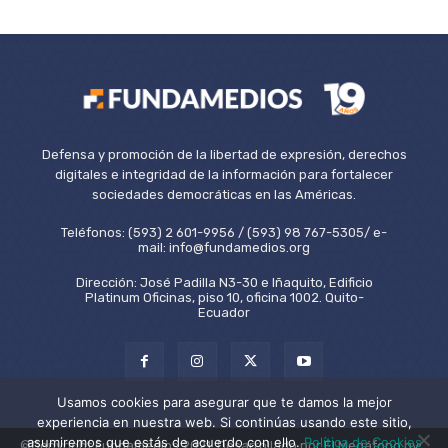
Defensa y promoción de la libertad de expresión, derechos
digitales e integridad de la información para fortalecer
sociedades democráticas en las Américas.
Teléfonos: (593) 2 601-9956 / (593) 98 767-5305/ e-
mail: info@fundamedios.org
Dirección: José Padilla N3-30 e Iñaquito, Edificio
Platinum Oficinas, piso 10, oficina 1002. Quito-
Ecuador
Usamos cookies para asegurar que te damos la mejor
experiencia en nuestra web. Si continúas usando este sitio,
asumiremos que estás de acuerdo con ello.
Política de Cookies
©Copyright Fundamedios 2021. Desarrollado por El Megáfono by