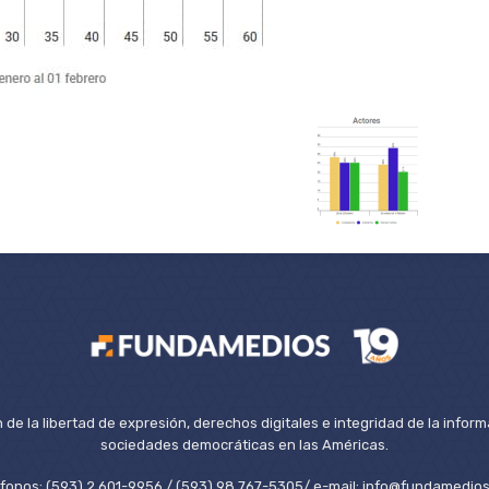
de la libertad de expresión, derechos digitales e integridad de la inform
sociedades democráticas en las Américas.
éfonos: (593) 2 601-9956 / (593) 98 767-5305/ e-mail: info@fundamedios