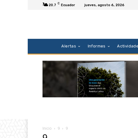
C
20.7
Ecuador
jueves, agosto 6, 2026
Alertas
Informes
Actividad
Inicio
9
9
9