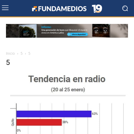
Inicio
5
5
5