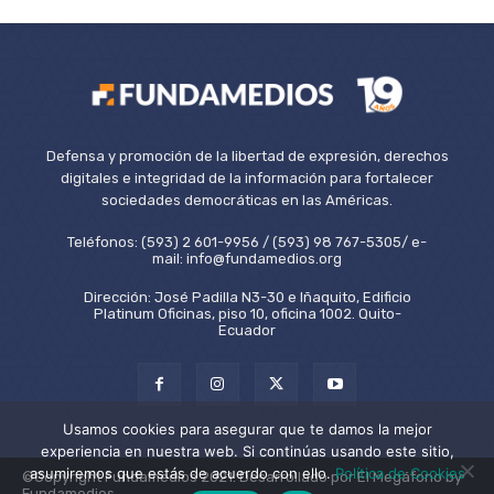
Defensa y promoción de la libertad de expresión, derechos
digitales e integridad de la información para fortalecer
sociedades democráticas en las Américas.
Teléfonos: (593) 2 601-9956 / (593) 98 767-5305/ e-
mail: info@fundamedios.org
Dirección: José Padilla N3-30 e Iñaquito, Edificio
Platinum Oficinas, piso 10, oficina 1002. Quito-
Ecuador
Usamos cookies para asegurar que te damos la mejor
experiencia en nuestra web. Si continúas usando este sitio,
asumiremos que estás de acuerdo con ello.
Política de Cookies
©Copyright Fundamedios 2021. Desarrollado por El Megáfono by
Fundamedios.