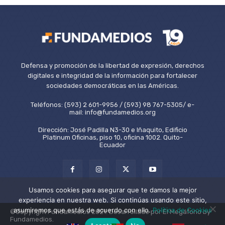
Defensa y promoción de la libertad de expresión, derechos
digitales e integridad de la información para fortalecer
sociedades democráticas en las Américas.
Teléfonos: (593) 2 601-9956 / (593) 98 767-5305/ e-
mail: info@fundamedios.org
Dirección: José Padilla N3-30 e Iñaquito, Edificio
Platinum Oficinas, piso 10, oficina 1002. Quito-
Ecuador
Usamos cookies para asegurar que te damos la mejor
experiencia en nuestra web. Si continúas usando este sitio,
asumiremos que estás de acuerdo con ello.
Política de Cookies
©Copyright Fundamedios 2021. Desarrollado por El Megáfono by
Fundamedios.