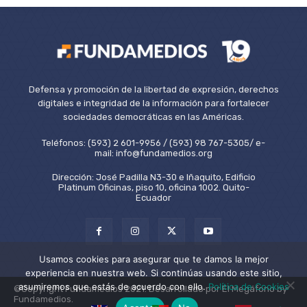
Defensa y promoción de la libertad de expresión, derechos
digitales e integridad de la información para fortalecer
sociedades democráticas en las Américas.
Teléfonos: (593) 2 601-9956 / (593) 98 767-5305/ e-
mail: info@fundamedios.org
Dirección: José Padilla N3-30 e Iñaquito, Edificio
Platinum Oficinas, piso 10, oficina 1002. Quito-
Ecuador
Usamos cookies para asegurar que te damos la mejor
experiencia en nuestra web. Si continúas usando este sitio,
asumiremos que estás de acuerdo con ello.
Política de Cookies
©Copyright Fundamedios 2021. Desarrollado por El Megáfono by
Fundamedios.