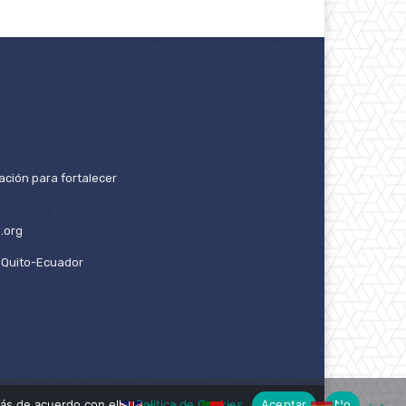
ación para fortalecer
.org
2. Quito-Ecuador
ás de acuerdo con ello.
Política de Cookies
Aceptar
No