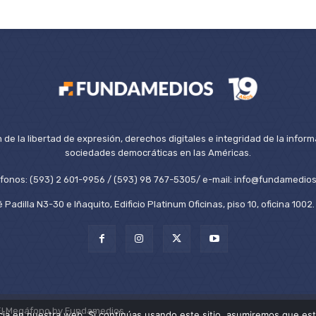
de la libertad de expresión, derechos digitales e integridad de la inform
sociedades democráticas en las Américas.
éfonos: (593) 2 601-9956 / (593) 98 767-5305/ e-mail: info@fundamedios
 Padilla N3-30 e Iñaquito, Edificio Platinum Oficinas, piso 10, oficina 100
El Megáfono by Fundamedios.
ia en nuestra web. Si continúas usando este sitio, asumiremos que est