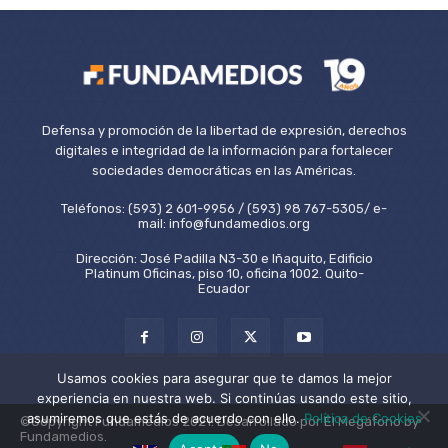
Defensa y promoción de la libertad de expresión, derechos
digitales e integridad de la información para fortalecer
sociedades democráticas en las Américas.
Teléfonos: (593) 2 601-9956 / (593) 98 767-5305/ e-
mail: info@fundamedios.org
Dirección: José Padilla N3-30 e Iñaquito, Edificio
Platinum Oficinas, piso 10, oficina 1002. Quito-
Ecuador
Usamos cookies para asegurar que te damos la mejor
experiencia en nuestra web. Si continúas usando este sitio,
asumiremos que estás de acuerdo con ello.
Política de Cookies
©Copyright Fundamedios 2021. Desarrollado por El Megáfono by
Fundamedios.