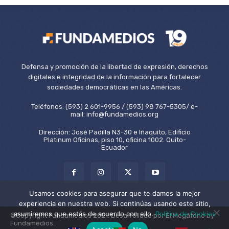
Defensa y promoción de la libertad de expresión, derechos
digitales e integridad de la información para fortalecer
sociedades democráticas en las Américas.
Teléfonos: (593) 2 601-9956 / (593) 98 767-5305/ e-
mail: info@fundamedios.org
Dirección: José Padilla N3-30 e Iñaquito, Edificio
Platinum Oficinas, piso 10, oficina 1002. Quito-
Ecuador
Usamos cookies para asegurar que te damos la mejor
experiencia en nuestra web. Si continúas usando este sitio,
asumiremos que estás de acuerdo con ello.
Política de Cookies
©Copyright Fundamedios 2021. Desarrollado por El Megáfono by
Fundamedios.