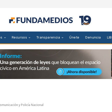
es
Recursos
Transparencia
Únete
Denuncia
LI
omunicación y Policía Nacional