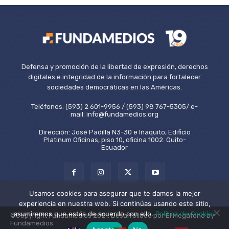
Defensa y promoción de la libertad de expresión, derechos
digitales e integridad de la información para fortalecer
sociedades democráticas en las Américas.
Teléfonos: (593) 2 601-9956 / (593) 98 767-5305/ e-
mail: info@fundamedios.org
Dirección: José Padilla N3-30 e Iñaquito, Edificio
Platinum Oficinas, piso 10, oficina 1002. Quito-
Ecuador
Usamos cookies para asegurar que te damos la mejor
experiencia en nuestra web. Si continúas usando este sitio,
asumiremos que estás de acuerdo con ello.
Política de Cookies
©Copyright Fundamedios 2021. Desarrollado por El Megáfono by
Fundamedios.