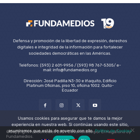
Defensa y promoción de la libertad de expresión, derechos
digitales e integridad de la información para fortalecer
sociedades democráticas en las Américas.
Teléfonos: (593) 2 601-9956 / (593) 98 767-5305/ e-
mail: info@fundamedios.org
Dirección: José Padilla N3-30 e Iñaquito, Edificio
Platinum Oficinas, piso 10, oficina 1002. Quito-
Ecuador
Usamos cookies para asegurar que te damos la mejor
experiencia en nuestra web. Si continúas usando este sitio,
asumiremos que estás de acuerdo con ello.
Política de Cookies
©Copyright Fundamedios 2021. Desarrollado por El Megáfono by
Fundamedios.