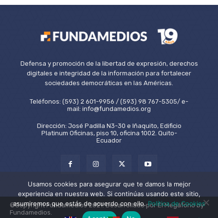
Defensa y promoción de la libertad de expresión, derechos
digitales e integridad de la información para fortalecer
sociedades democráticas en las Américas.
Teléfonos: (593) 2 601-9956 / (593) 98 767-5305/ e-
mail: info@fundamedios.org
Dirección: José Padilla N3-30 e Iñaquito, Edificio
Platinum Oficinas, piso 10, oficina 1002. Quito-
Ecuador
Usamos cookies para asegurar que te damos la mejor
experiencia en nuestra web. Si continúas usando este sitio,
asumiremos que estás de acuerdo con ello.
Política de Cookies
©Copyright Fundamedios 2021. Desarrollado por El Megáfono by
Fundamedios.