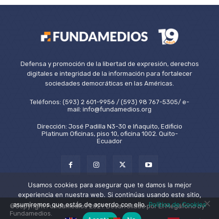
Defensa y promoción de la libertad de expresión, derechos
digitales e integridad de la información para fortalecer
sociedades democráticas en las Américas.
Teléfonos: (593) 2 601-9956 / (593) 98 767-5305/ e-
mail: info@fundamedios.org
Dirección: José Padilla N3-30 e Iñaquito, Edificio
Platinum Oficinas, piso 10, oficina 1002. Quito-
Ecuador
Usamos cookies para asegurar que te damos la mejor
experiencia en nuestra web. Si continúas usando este sitio,
asumiremos que estás de acuerdo con ello.
Política de Cookies
©Copyright Fundamedios 2021. Desarrollado por El Megáfono by
Fundamedios.