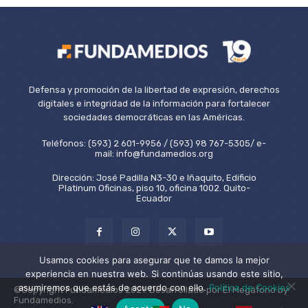
Defensa y promoción de la libertad de expresión, derechos
digitales e integridad de la información para fortalecer
sociedades democráticas en las Américas.
Teléfonos: (593) 2 601-9956 / (593) 98 767-5305/ e-
mail: info@fundamedios.org
Dirección: José Padilla N3-30 e Iñaquito, Edificio
Platinum Oficinas, piso 10, oficina 1002. Quito-
Ecuador
Usamos cookies para asegurar que te damos la mejor
experiencia en nuestra web. Si continúas usando este sitio,
asumiremos que estás de acuerdo con ello.
Política de Cookies
©Copyright Fundamedios 2021. Desarrollado por El Megáfono by
Fundamedios.