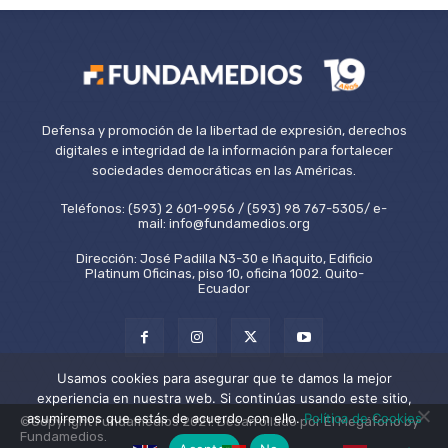
Defensa y promoción de la libertad de expresión, derechos
digitales e integridad de la información para fortalecer
sociedades democráticas en las Américas.
Teléfonos: (593) 2 601-9956 / (593) 98 767-5305/ e-
mail: info@fundamedios.org
Dirección: José Padilla N3-30 e Iñaquito, Edificio
Platinum Oficinas, piso 10, oficina 1002. Quito-
Ecuador
Usamos cookies para asegurar que te damos la mejor
experiencia en nuestra web. Si continúas usando este sitio,
asumiremos que estás de acuerdo con ello.
Política de Cookies
©Copyright Fundamedios 2021. Desarrollado por El Megáfono by
Fundamedios.