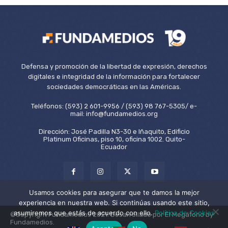
Defensa y promoción de la libertad de expresión, derechos
digitales e integridad de la información para fortalecer
sociedades democráticas en las Américas.
Teléfonos: (593) 2 601-9956 / (593) 98 767-5305/ e-
mail: info@fundamedios.org
Dirección: José Padilla N3-30 e Iñaquito, Edificio
Platinum Oficinas, piso 10, oficina 1002. Quito-
Ecuador
Usamos cookies para asegurar que te damos la mejor
experiencia en nuestra web. Si continúas usando este sitio,
asumiremos que estás de acuerdo con ello.
Política de Cookies
©Copyright Fundamedios 2021. Desarrollado por El Megáfono by
Fundamedios.