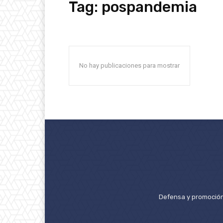
Tag:
pospandemia
No hay publicaciones para mostrar
Defensa y promoción 