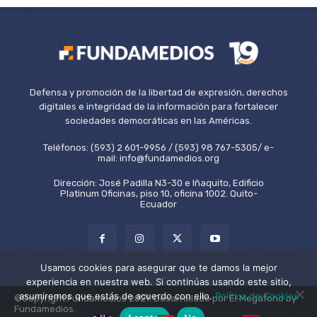
Defensa y promoción de la libertad de expresión, derechos
digitales e integridad de la información para fortalecer
sociedades democráticas en las Américas.
Teléfonos: (593) 2 601-9956 / (593) 98 767-5305/ e-
mail: info@fundamedios.org
Dirección: José Padilla N3-30 e Iñaquito, Edificio
Platinum Oficinas, piso 10, oficina 1002. Quito-
Ecuador
Usamos cookies para asegurar que te damos la mejor
experiencia en nuestra web. Si continúas usando este sitio,
asumiremos que estás de acuerdo con ello.
Política de Cookies
©Copyright Fundamedios 2021. Desarrollado por El Megáfono by
Fundamedios.