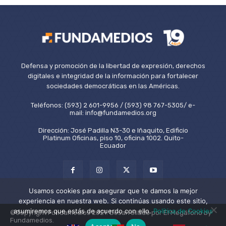
Defensa y promoción de la libertad de expresión, derechos
digitales e integridad de la información para fortalecer
sociedades democráticas en las Américas.
Teléfonos: (593) 2 601-9956 / (593) 98 767-5305/ e-
mail: info@fundamedios.org
Dirección: José Padilla N3-30 e Iñaquito, Edificio
Platinum Oficinas, piso 10, oficina 1002. Quito-
Ecuador
Usamos cookies para asegurar que te damos la mejor
experiencia en nuestra web. Si continúas usando este sitio,
asumiremos que estás de acuerdo con ello.
Política de Cookies
©Copyright Fundamedios 2021. Desarrollado por El Megáfono by
Fundamedios.