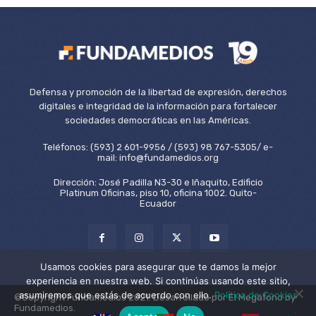
Defensa y promoción de la libertad de expresión, derechos
digitales e integridad de la información para fortalecer
sociedades democráticas en las Américas.
Teléfonos: (593) 2 601-9956 / (593) 98 767-5305/ e-
mail: info@fundamedios.org
Dirección: José Padilla N3-30 e Iñaquito, Edificio
Platinum Oficinas, piso 10, oficina 1002. Quito-
Ecuador
Usamos cookies para asegurar que te damos la mejor
experiencia en nuestra web. Si continúas usando este sitio,
asumiremos que estás de acuerdo con ello.
Política de Cookies
©Copyright Fundamedios 2021. Desarrollado por El Megáfono by
Fundamedios.