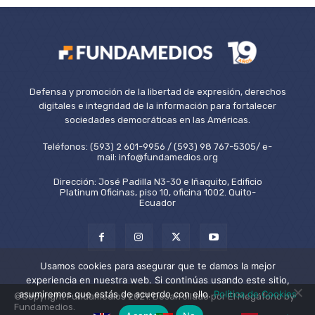
Defensa y promoción de la libertad de expresión, derechos
digitales e integridad de la información para fortalecer
sociedades democráticas en las Américas.
Teléfonos: (593) 2 601-9956 / (593) 98 767-5305/ e-
mail: info@fundamedios.org
Dirección: José Padilla N3-30 e Iñaquito, Edificio
Platinum Oficinas, piso 10, oficina 1002. Quito-
Ecuador
Usamos cookies para asegurar que te damos la mejor
experiencia en nuestra web. Si continúas usando este sitio,
asumiremos que estás de acuerdo con ello.
Política de Cookies
©Copyright Fundamedios 2021. Desarrollado por El Megáfono by
Fundamedios.