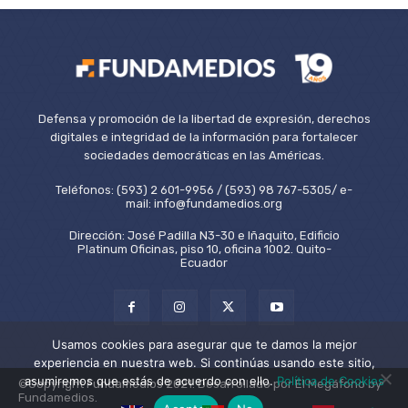
Defensa y promoción de la libertad de expresión, derechos
digitales e integridad de la información para fortalecer
sociedades democráticas en las Américas.
Teléfonos: (593) 2 601-9956 / (593) 98 767-5305/ e-
mail: info@fundamedios.org
Dirección: José Padilla N3-30 e Iñaquito, Edificio
Platinum Oficinas, piso 10, oficina 1002. Quito-
Ecuador
Usamos cookies para asegurar que te damos la mejor
experiencia en nuestra web. Si continúas usando este sitio,
asumiremos que estás de acuerdo con ello.
Política de Cookies
©Copyright Fundamedios 2021. Desarrollado por El Megáfono by
Fundamedios.