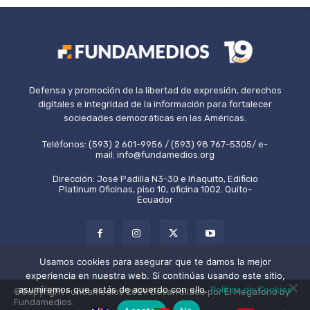
Defensa y promoción de la libertad de expresión, derechos
digitales e integridad de la información para fortalecer
sociedades democráticas en las Américas.
Teléfonos: (593) 2 601-9956 / (593) 98 767-5305/ e-
mail: info@fundamedios.org
Dirección: José Padilla N3-30 e Iñaquito, Edificio
Platinum Oficinas, piso 10, oficina 1002. Quito-
Ecuador
Usamos cookies para asegurar que te damos la mejor
experiencia en nuestra web. Si continúas usando este sitio,
asumiremos que estás de acuerdo con ello.
Política de Cookies
©Copyright Fundamedios 2021. Desarrollado por El Megáfono by
Fundamedios.