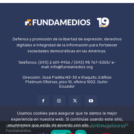
Defensa y promoción de la libertad de expresión, derechos
digitales e integridad de la información para fortalecer
sociedades democráticas en las Américas.
Teléfonos: (593) 2 601-9956 / (593) 98 767-5305/ e-
mail: info@fundamedios.org
Dirección: José Padilla N3-30 e Iñaquito, Edificio
Platinum Oficinas, piso 10, oficina 1002. Quito-
Ecuador
Usamos cookies para asegurar que te damos la mejor
experiencia en nuestra web. Si continúas usando este sitio,
asumiremos que estás de acuerdo con ello.
Política de Cookies
©Copyright Fundamedios 2021. Desarrollado por El Megáfono by
Fundamedios.