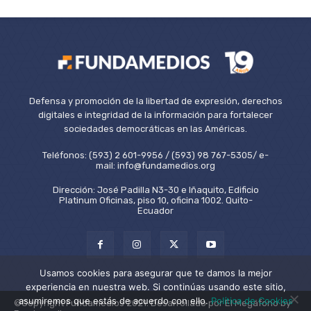
Defensa y promoción de la libertad de expresión, derechos
digitales e integridad de la información para fortalecer
sociedades democráticas en las Américas.
Teléfonos: (593) 2 601-9956 / (593) 98 767-5305/ e-
mail: info@fundamedios.org
Dirección: José Padilla N3-30 e Iñaquito, Edificio
Platinum Oficinas, piso 10, oficina 1002. Quito-
Ecuador
Usamos cookies para asegurar que te damos la mejor
experiencia en nuestra web. Si continúas usando este sitio,
asumiremos que estás de acuerdo con ello.
Política de Cookies
©Copyright Fundamedios 2021. Desarrollado por El Megáfono by