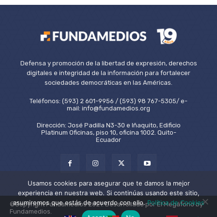
Defensa y promoción de la libertad de expresión, derechos
digitales e integridad de la información para fortalecer
sociedades democráticas en las Américas.
Teléfonos: (593) 2 601-9956 / (593) 98 767-5305/ e-
mail: info@fundamedios.org
Dirección: José Padilla N3-30 e Iñaquito, Edificio
Platinum Oficinas, piso 10, oficina 1002. Quito-
Ecuador
Usamos cookies para asegurar que te damos la mejor
experiencia en nuestra web. Si continúas usando este sitio,
asumiremos que estás de acuerdo con ello.
Política de Cookies
©Copyright Fundamedios 2021. Desarrollado por El Megáfono by
Fundamedios.