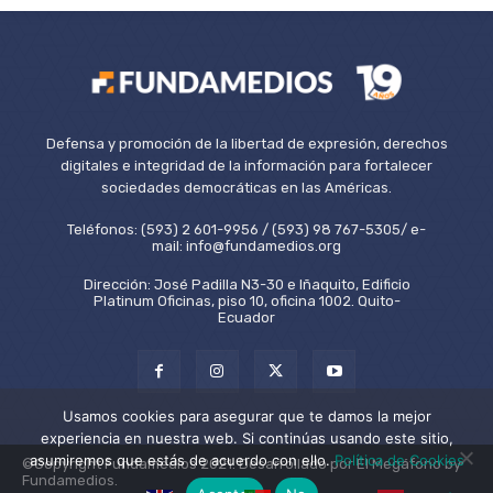
Defensa y promoción de la libertad de expresión, derechos
digitales e integridad de la información para fortalecer
sociedades democráticas en las Américas.
Teléfonos: (593) 2 601-9956 / (593) 98 767-5305/ e-
mail: info@fundamedios.org
Dirección: José Padilla N3-30 e Iñaquito, Edificio
Platinum Oficinas, piso 10, oficina 1002. Quito-
Ecuador
Usamos cookies para asegurar que te damos la mejor
experiencia en nuestra web. Si continúas usando este sitio,
asumiremos que estás de acuerdo con ello.
Política de Cookies
©Copyright Fundamedios 2021. Desarrollado por El Megáfono by
Fundamedios.