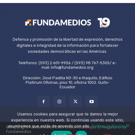
Defensa y promoción de la libertad de expresión, derechos
digitales e integridad de la información para fortalecer
sociedades democráticas en las Américas.
Teléfonos: (593) 2 601-9956 / (593) 98 767-5305/ e-
mail: info@fundamedios.org
Dirección: José Padilla N3-30 e Iñaquito, Edificio
Platinum Oficinas, piso 10, oficina 1002. Quito-
Ecuador
Usamos cookies para asegurar que te damos la mejor
experiencia en nuestra web. Si continúas usando este sitio,
asumiremos que estás de acuerdo con ello.
Política de Cookies
©Copyright Fundamedios 2021. Desarrollado por El Megáfono by
Fundamedios.