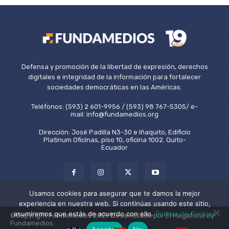
Defensa y promoción de la libertad de expresión, derechos
digitales e integridad de la información para fortalecer
sociedades democráticas en las Américas.
Teléfonos: (593) 2 601-9956 / (593) 98 767-5305/ e-
mail: info@fundamedios.org
Dirección: José Padilla N3-30 e Iñaquito, Edificio
Platinum Oficinas, piso 10, oficina 1002. Quito-
Ecuador
Usamos cookies para asegurar que te damos la mejor
experiencia en nuestra web. Si continúas usando este sitio,
asumiremos que estás de acuerdo con ello.
Política de Cookies
©Copyright Fundamedios 2021. Desarrollado por El Megáfono by
Fundamedios.