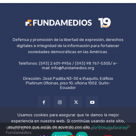
Defensa y promoción de la libertad de expresión, derechos
digitales e integridad de la información para fortalecer
sociedades democráticas en las Américas.
Teléfonos: (593) 2 601-9956 / (593) 98 767-5305/ e-
mail: info@fundamedios.org
Dirección: José Padilla N3-30 e Iñaquito, Edificio
Platinum Oficinas, piso 10, oficina 1002. Quito-
Ecuador
Usamos cookies para asegurar que te damos la mejor
experiencia en nuestra web. Si continúas usando este sitio,
asumiremos que estás de acuerdo con ello.
Política de Cookies
©Copyright Fundamedios 2021. Desarrollado por El Megáfono by
Fundamedios.