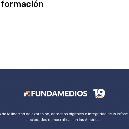
información
de la libertad de expresión, derechos digitales e integridad de la inform
sociedades democráticas en las Américas.