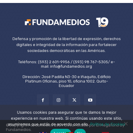
Defensa y promoción de la libertad de expresión, derechos
digitales e integridad de la información para fortalecer
sociedades democráticas en las Américas.
Teléfonos: (593) 2 601-9956 / (593) 98 767-5305/ e-
mail: info@fundamedios.org
Dirección: José Padilla N3-30 e Iñaquito, Edificio
Platinum Oficinas, piso 10, oficina 1002. Quito-
Ecuador
Usamos cookies para asegurar que te damos la mejor
experiencia en nuestra web. Si continúas usando este sitio,
asumiremos que estás de acuerdo con ello.
Política de Cookies
©Copyright Fundamedios 2021. Desarrollado por El Megáfono by
Fundamedios.