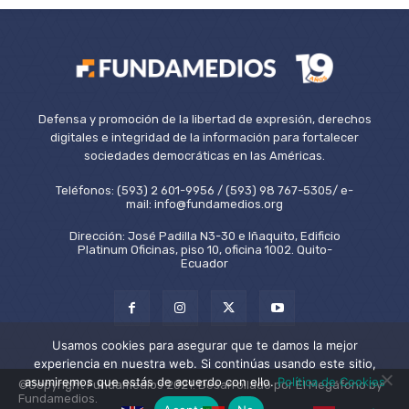
Defensa y promoción de la libertad de expresión, derechos
digitales e integridad de la información para fortalecer
sociedades democráticas en las Américas.
Teléfonos: (593) 2 601-9956 / (593) 98 767-5305/ e-
mail: info@fundamedios.org
Dirección: José Padilla N3-30 e Iñaquito, Edificio
Platinum Oficinas, piso 10, oficina 1002. Quito-
Ecuador
Usamos cookies para asegurar que te damos la mejor
experiencia en nuestra web. Si continúas usando este sitio,
asumiremos que estás de acuerdo con ello.
Política de Cookies
©Copyright Fundamedios 2021. Desarrollado por El Megáfono by
Fundamedios.