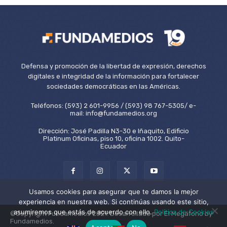
Defensa y promoción de la libertad de expresión, derechos
digitales e integridad de la información para fortalecer
sociedades democráticas en las Américas.
Teléfonos: (593) 2 601-9956 / (593) 98 767-5305/ e-
mail: info@fundamedios.org
Dirección: José Padilla N3-30 e Iñaquito, Edificio
Platinum Oficinas, piso 10, oficina 1002. Quito-
Ecuador
Usamos cookies para asegurar que te damos la mejor
experiencia en nuestra web. Si continúas usando este sitio,
asumiremos que estás de acuerdo con ello.
Política de Cookies
©Copyright Fundamedios 2021. Desarrollado por El Megáfono by
Fundamedios.