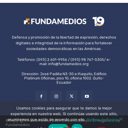
Defensa y promoción de la libertad de expresión, derechos
digitales e integridad de la información para fortalecer
sociedades democráticas en las Américas.
Teléfonos: (593) 2 601-9956 / (593) 98 767-5305/ e-
mail: info@fundamedios.org
Dirección: José Padilla N3-30 e Iñaquito, Edificio
Platinum Oficinas, piso 10, oficina 1002. Quito-
Ecuador
Usamos cookies para asegurar que te damos la mejor
experiencia en nuestra web. Si continúas usando este sitio,
asumiremos que estás de acuerdo con ello.
Política de Cookies
©Copyright Fundamedios 2021. Desarrollado por El Megáfono by
Fundamedios.