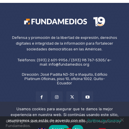
Defensa y promoción de la libertad de expresión, derechos
digitales e integridad de la información para fortalecer
sociedades democráticas en las Américas.
Teléfonos: (593) 2 601-9956 / (593) 98 767-5305/ e-
mail: info@fundamedios.org
Dirección: José Padilla N3-30 e Iñaquito, Edificio
Platinum Oficinas, piso 10, oficina 1002. Quito-
Ecuador
Usamos cookies para asegurar que te damos la mejor
experiencia en nuestra web. Si continúas usando este sitio,
asumiremos que estás de acuerdo con ello.
Política de Cookies
©Copyright Fundamedios 2021. Desarrollado por El Megáfono by
Fundamedios.