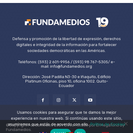
Defensa y promoción de la libertad de expresión, derechos
digitales e integridad de la información para fortalecer
sociedades democráticas en las Américas.
Teléfonos: (593) 2 601-9956 / (593) 98 767-5305/ e-
mail: info@fundamedios.org
Dirección: José Padilla N3-30 e Iñaquito, Edificio
Platinum Oficinas, piso 10, oficina 1002. Quito-
Ecuador
Usamos cookies para asegurar que te damos la mejor
experiencia en nuestra web. Si continúas usando este sitio,
asumiremos que estás de acuerdo con ello.
Política de Cookies
©Copyright Fundamedios 2021. Desarrollado por El Megáfono by
Fundamedios.