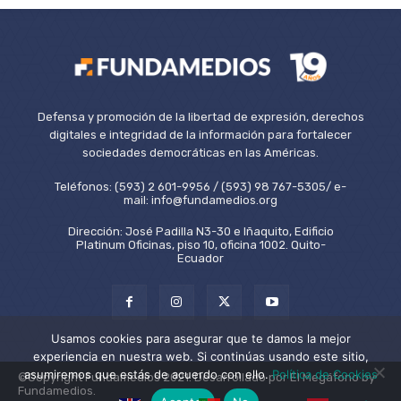
Defensa y promoción de la libertad de expresión, derechos
digitales e integridad de la información para fortalecer
sociedades democráticas en las Américas.
Teléfonos: (593) 2 601-9956 / (593) 98 767-5305/ e-
mail: info@fundamedios.org
Dirección: José Padilla N3-30 e Iñaquito, Edificio
Platinum Oficinas, piso 10, oficina 1002. Quito-
Ecuador
Usamos cookies para asegurar que te damos la mejor
experiencia en nuestra web. Si continúas usando este sitio,
asumiremos que estás de acuerdo con ello.
Política de Cookies
©Copyright Fundamedios 2021. Desarrollado por El Megáfono by
Fundamedios.