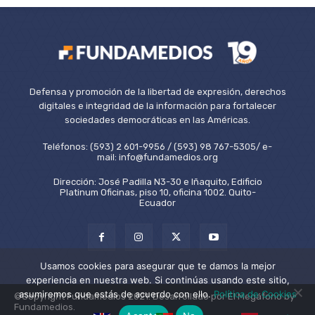
Defensa y promoción de la libertad de expresión, derechos
digitales e integridad de la información para fortalecer
sociedades democráticas en las Américas.
Teléfonos: (593) 2 601-9956 / (593) 98 767-5305/ e-
mail: info@fundamedios.org
Dirección: José Padilla N3-30 e Iñaquito, Edificio
Platinum Oficinas, piso 10, oficina 1002. Quito-
Ecuador
Usamos cookies para asegurar que te damos la mejor
experiencia en nuestra web. Si continúas usando este sitio,
asumiremos que estás de acuerdo con ello.
Política de Cookies
©Copyright Fundamedios 2021. Desarrollado por El Megáfono by
Fundamedios.