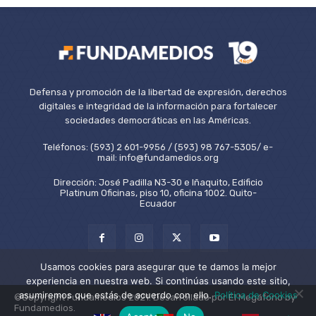
Defensa y promoción de la libertad de expresión, derechos
digitales e integridad de la información para fortalecer
sociedades democráticas en las Américas.
Teléfonos: (593) 2 601-9956 / (593) 98 767-5305/ e-
mail: info@fundamedios.org
Dirección: José Padilla N3-30 e Iñaquito, Edificio
Platinum Oficinas, piso 10, oficina 1002. Quito-
Ecuador
Usamos cookies para asegurar que te damos la mejor
experiencia en nuestra web. Si continúas usando este sitio,
asumiremos que estás de acuerdo con ello.
Política de Cookies
©Copyright Fundamedios 2021. Desarrollado por El Megáfono by
Fundamedios.