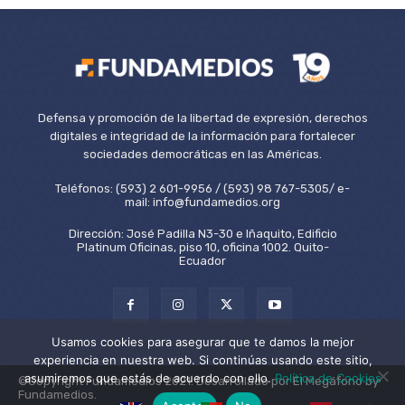
Defensa y promoción de la libertad de expresión, derechos
digitales e integridad de la información para fortalecer
sociedades democráticas en las Américas.
Teléfonos: (593) 2 601-9956 / (593) 98 767-5305/ e-
mail: info@fundamedios.org
Dirección: José Padilla N3-30 e Iñaquito, Edificio
Platinum Oficinas, piso 10, oficina 1002. Quito-
Ecuador
Usamos cookies para asegurar que te damos la mejor
experiencia en nuestra web. Si continúas usando este sitio,
asumiremos que estás de acuerdo con ello.
Política de Cookies
©Copyright Fundamedios 2021. Desarrollado por El Megáfono by
Fundamedios.