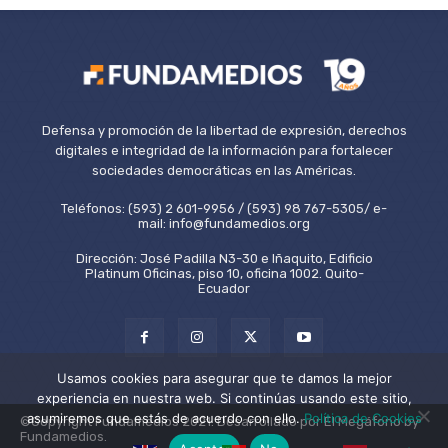
Defensa y promoción de la libertad de expresión, derechos
digitales e integridad de la información para fortalecer
sociedades democráticas en las Américas.
Teléfonos: (593) 2 601-9956 / (593) 98 767-5305/ e-
mail: info@fundamedios.org
Dirección: José Padilla N3-30 e Iñaquito, Edificio
Platinum Oficinas, piso 10, oficina 1002. Quito-
Ecuador
Usamos cookies para asegurar que te damos la mejor
experiencia en nuestra web. Si continúas usando este sitio,
asumiremos que estás de acuerdo con ello.
Política de Cookies
©Copyright Fundamedios 2021. Desarrollado por El Megáfono by
Fundamedios.