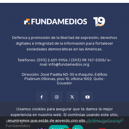
Defensa y promoción de la libertad de expresión, derechos
digitales e integridad de la información para fortalecer
sociedades democráticas en las Américas.
Teléfonos: (593) 2 601-9956 / (593) 98 767-5305/ e-
mail: info@fundamedios.org
Dirección: José Padilla N3-30 e Iñaquito, Edificio
Platinum Oficinas, piso 10, oficina 1002. Quito-
Ecuador
Usamos cookies para asegurar que te damos la mejor
experiencia en nuestra web. Si continúas usando este sitio,
asumiremos que estás de acuerdo con ello.
Política de Cookies
©Copyright Fundamedios 2021. Desarrollado por El Megáfono by
Fundamedios.