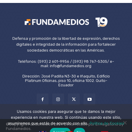
Defensa y promoción de la libertad de expresión, derechos
digitales e integridad de la información para fortalecer
sociedades democráticas en las Américas.
Teléfonos: (593) 2 601-9956 / (593) 98 767-5305/ e-
mail: info@fundamedios.org
Dirección: José Padilla N3-30 e Iñaquito, Edificio
Platinum Oficinas, piso 10, oficina 1002. Quito-
Ecuador
Usamos cookies para asegurar que te damos la mejor
experiencia en nuestra web. Si continúas usando este sitio,
asumiremos que estás de acuerdo con ello.
Política de Cookies
©Copyright Fundamedios 2021. Desarrollado por El Megáfono by
Fundamedios.